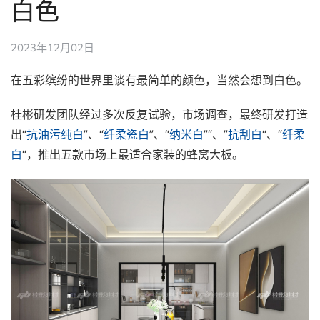
白色
2023年12月02日
在五彩缤纷的世界里谈有最简单的颜色，当然会想到白色。
桂彬研发团队经过多次反复试验，市场调查，最终研发打造
出“
抗油污纯白
”、“
纤柔瓷白
”、“
纳米白
”“、”
抗刮白
“、“
纤柔
白
“，推出五款市场上最适合家装的蜂窝大板。