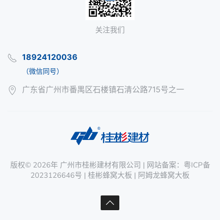
关注我们
18924120036
（微信同号）
广东省广州市番禺区石楼镇石清公路715号之一
版权©
2026年
广州市桂彬建材有限公司
| 网站备案：
粤ICP备
2023126646号
|
桂彬蜂窝大板
|
阿姆龙蜂窝大板