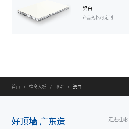
瓷白
产品规格可定制
首页
蜂窝大板
滚涂
瓷白
好顶墙 广东造
走进桂彬