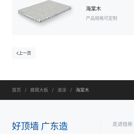
海棠木
产品规格可定制
上一页
首页
蜂窝大板
滚涂
海棠木
好顶墙 广东造
走进桂彬