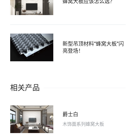
蜂窝大板应该怎么选？
新型吊顶材料“蜂窝大板”闪
亮登场！
相关产品
爵士白
木饰面系列蜂窝大板