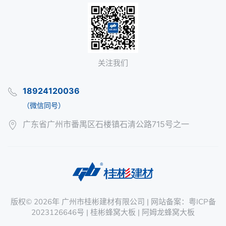
关注我们
18924120036
（微信同号）
广东省广州市番禺区石楼镇石清公路715号之一
版权©
2026年
广州市桂彬建材有限公司
| 网站备案：
粤ICP备
2023126646号
|
桂彬蜂窝大板
|
阿姆龙蜂窝大板