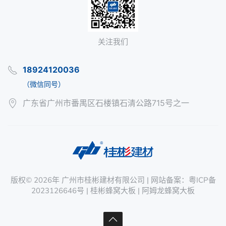
关注我们
18924120036
（微信同号）
广东省广州市番禺区石楼镇石清公路715号之一
版权©
2026年
广州市桂彬建材有限公司
| 网站备案：
粤ICP备
2023126646号
|
桂彬蜂窝大板
|
阿姆龙蜂窝大板