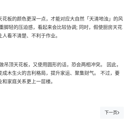
天花板的颜色更深一点，才能对应大自然「天清地浊」的风
重脚轻的压迫感，看起来会比较协调; 同时，假使厨房天花
让人看不清楚、不利于作业。
做吊顶天花板，又使用圆形的话，恐会两相冲突。 因此，
变成木生火的吉利格局，提升家运、聚集财气。 不过，要
业和家庭关系更上一层楼。
下一页