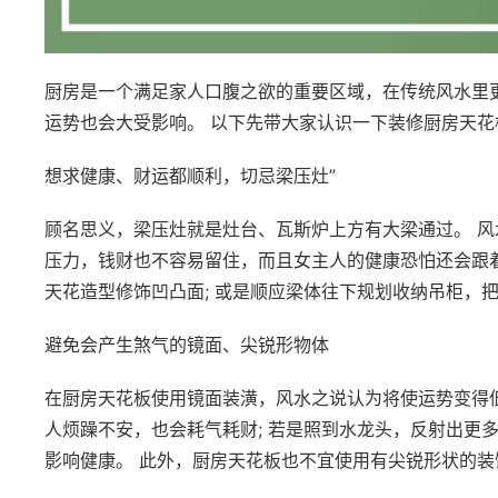
厨房是一个满足家人口腹之欲的重要区域，在传统风水里
运势也会大受影响。 以下先带大家认识一下装修厨房天
想求健康、财运都顺利，切忌梁压灶”
顾名思义，梁压灶就是灶台、瓦斯炉上方有大梁通过。 
压力，钱财也不容易留住，而且女主人的健康恐怕还会跟
天花造型修饰凹凸面; 或是顺应梁体往下规划收纳吊柜，
避免会产生煞气的镜面、尖锐形物体
在厨房天花板使用镜面装潢，风水之说认为将使运势变得
人烦躁不安，也会耗气耗财; 若是照到水龙头，反射出更
影响健康。 此外，厨房天花板也不宜使用有尖锐形状的