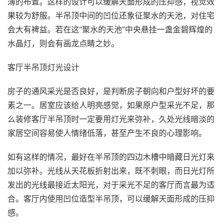
薄的布置。这样的设计可以缓解天面形成的压抑感，视觉效
果较为舒服。半吊顶中间的凹位还象征聚水的天池，对住宅
会大有裨益。若在这“聚水的天池”中央悬挂一盏金碧辉煌的
水晶灯，则会有画龙点睛之妙。
客厅半吊顶灯光设计
房子的通风采光是否良好，是判断房子朝向和户型好坏的要
素之一。居室应该给人明亮感觉，如果原户型采光不足，那
么装修客厅半吊顶时一定要用灯光来弥补，久处光线暗淡的
家居空间容易使人情绪低落，甚至产生不良的心理影响。
如有这样的情况，最好在半吊顶的四边木槽中暗藏日光灯来
加以弥补。光线从天花板折射出来，既不刺眼，而日光灯所
发出的光线最接近太阳光，对于采光不足的客厅而言最为适
合。客厅内使用凹位造型半吊顶，可以缓解天面形成的压抑
感。