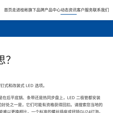
首页
走进桂彬
旗下品牌
产品中心
动态资讯
客户服务
联系我们
思？
钉式和改装式 LED 选项。
无论是在后平底锅、条带还是热同步盘上，LED 二极管都安装
的好处之一是，它们可能有资格获得回扣。请搜索您当地的
能难以更换相比，一个标准的螺丝插座或扭锁GU24灯泡。