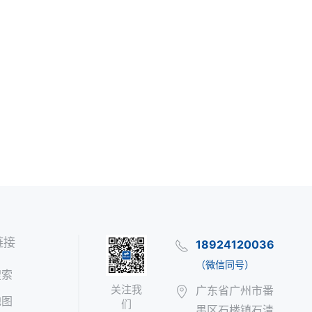
链接
18924120036
（微信同号）
搜索
关注我
广东省广州市番
地图
们
禺区石楼镇石清