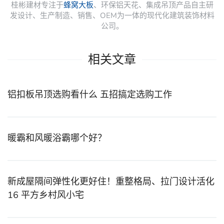
桂彬建材专注于
蜂窝大板
、环保铝天花、集成吊顶产品自主研
发设计、生产制造、销售、OEM为一体的现代化建筑装饰材料
公司。
相关文章
铝扣板吊顶选购看什么 五招搞定选购工作
暖霸和风暖浴霸哪个好？
新成屋隔间弹性化更好住！重整格局、拉门设计活化
16 平方乡村风小宅