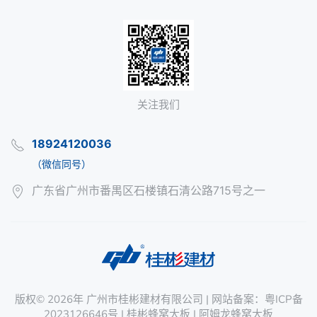
关注我们
18924120036
（微信同号）
广东省广州市番禺区石楼镇石清公路715号之一
版权©
2026年
广州市桂彬建材有限公司
| 网站备案：
粤ICP备
2023126646号
|
桂彬蜂窝大板
|
阿姆龙蜂窝大板