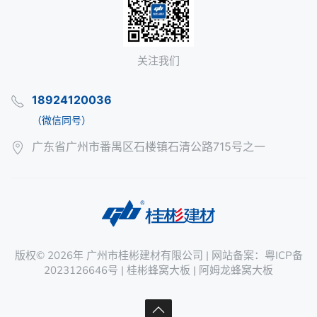
关注我们
18924120036
（微信同号）
广东省广州市番禺区石楼镇石清公路715号之一
版权©
2026年
广州市桂彬建材有限公司
| 网站备案：
粤ICP备
2023126646号
|
桂彬蜂窝大板
|
阿姆龙蜂窝大板